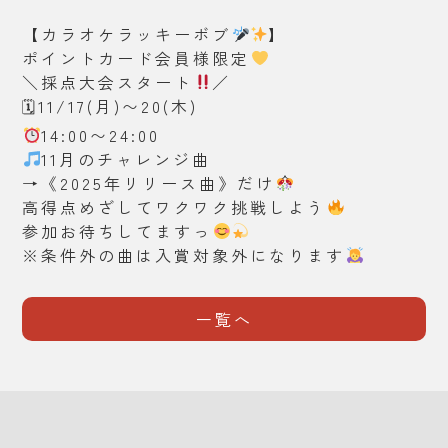
【カラオケラッキーボブ
】
ポイントカード会員様限定
＼採点大会スタート
／
🗓11/17(月)〜20(木)
14:00〜24:00
11月のチャレンジ曲
→《2025年リリース曲》だけ
高得点めざしてワクワク挑戦しよう
参加お待ちしてますっ
※条件外の曲は入賞対象外になります
一覧へ